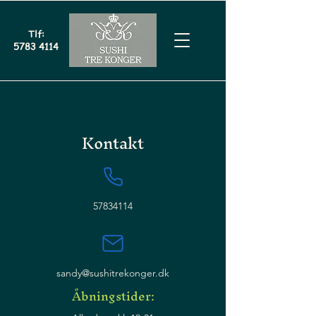
Tlf:
5783 4114
Kontakt
57834114
sandy@sushitrekonger.dk
Åbningstider: