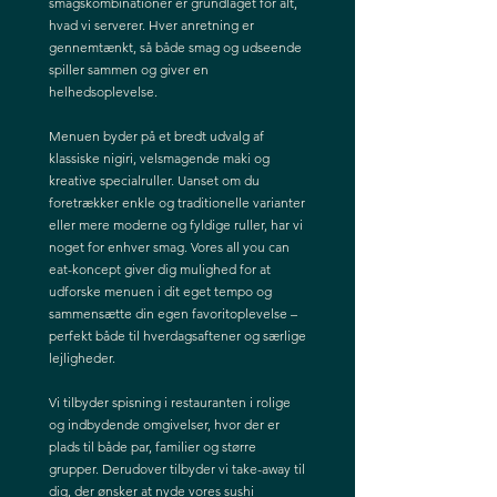
smagskombinationer er grundlaget for alt,
hvad vi serverer. Hver anretning er
gennemtænkt, så både smag og udseende
spiller sammen og giver en
helhedsoplevelse.
Menuen byder på et bredt udvalg af
klassiske nigiri, velsmagende maki og
kreative specialruller. Uanset om du
foretrækker enkle og traditionelle varianter
eller mere moderne og fyldige ruller, har vi
noget for enhver smag. Vores all you can
eat-koncept giver dig mulighed for at
udforske menuen i dit eget tempo og
sammensætte din egen favoritoplevelse –
perfekt både til hverdagsaftener og særlige
lejligheder.
Vi tilbyder spisning i restauranten i rolige
og indbydende omgivelser, hvor der er
plads til både par, familier og større
grupper. Derudover tilbyder vi take-away til
dig, der ønsker at nyde vores sushi