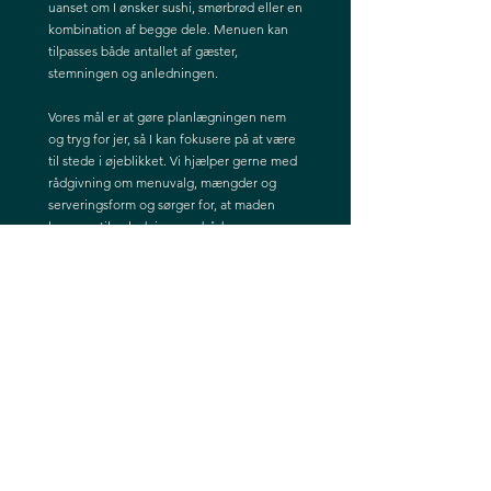
uanset om I ønsker sushi, smørbrød eller en
kombination af begge dele. Menuen kan
tilpasses både antallet af gæster,
stemningen og anledningen.
Vores mål er at gøre planlægningen nem
og tryg for jer, så I kan fokusere på at være
til stede i øjeblikket. Vi hjælper gerne med
rådgivning om menuvalg, mængder og
serveringsform og sørger for, at maden
lever op til anledningen – både
smagsmæssigt og visuelt.
Hos os mødes to madkulturer: det japanske
køkken med fokus på præcision og finesse,
og den danske smørbrødstradition med
rødder i hygge og fællesskab. Denne
kombination gør det muligt for os at tilbyde
noget særligt – et sted, hvor både nye og
gamle gæster kan føle sig hjemme.
Vi glæder os til at byde jer velkommen,
hvad enten I kommer for sushi i