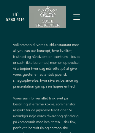
Tlf:
5783 4114
Velkommen til vores sushi-restaurant med
all you can eat-koncept, hvor kvalitet,
friskhed og håndværk er i centrum. Hos os
er sushi ikke bare mad, men en oplevelse.
Vi arbejder hver dag målrettet på at give
vores gæster en autentisk japansk
smagsoplevelse, hvor råvarer, balance og
præsentation går op i en højere enhed.
Vores sushi bliver altid frisklavet på
bestilling af erfarne kokke, som har stor
respekt for de japanske traditioner. Vi
udvælger nøje vores råvarer og går aldrig
på kompromis med kvaliteten. Frisk fisk,
perfekt tilberedt ris og harmoniske