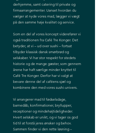
derhjemme, samt catering til private og
firmaarrangementer. Uanset hvordan du
vælger at nyde vores mad, lægger vi vægt
på den samme høje kvalitet og service.
Som en del af vores koncept viderefører vi
også traditionen fra Café Tre Konger. Det
betyder, at vi – ud over sushi – fortsat
tilbyder klassisk dansk smørbrød og
selskaber. Vi har stor respekt for stedets
historie og de mange gæster, som gennem
årene har haft særlige minder knyttet til
Café Tre Konger. Derfor har vi valgt at
bevare denne del af caféens sjæl og
kombinere den med vores sushi-univers.
Vi arrangerer mad til fødselsdage,
barnedåb, konfirmationer, bryllupper,
receptioner og mindehøjtideligheder.
Hvert selskab er unikt, og vi tager os god
tid til at forstå jeres ønsker og behov.
Sammen finder vi den rette løsning –